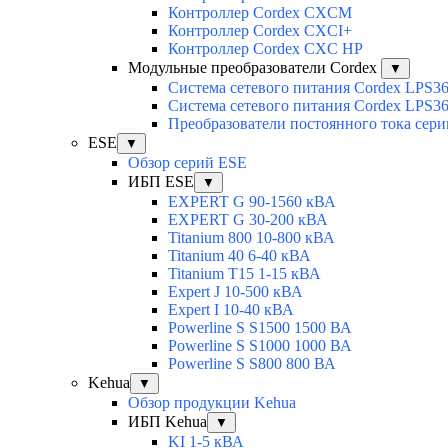
Контроллер Cordex CXCM
Контроллер Cordex CXCI+
Контроллер Cordex CXC HP
Модульные преобразователи Cordex
▼
Система сетевого питания Cordex LPS3
Система сетевого питания Cordex LPS3
Преобразователи постоянного тока сер
ESE
▼
Обзор серий ESE
ИБП ESE
▼
EXPERT G 90-1560 кВА
EXPERT G 30-200 кВА
Titanium 800 10-800 кВА
Titanium 40 6-40 кВА
Titanium T15 1-15 кВА
Expert J 10-500 кВА
Expert I 10-40 кВА
Powerline S S1500 1500 ВА
Powerline S S1000 1000 ВА
Powerline S S800 800 ВА
Kehua
▼
Обзор продукции Kehua
ИБП Kehua
▼
KI 1-5 кВА