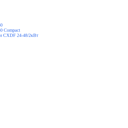
60
60 Compact
ии CXDF 24-48/2кВт