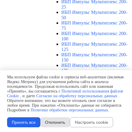
ИБП Импульс Мультиплекс 200-
25
ИБП Импульс Мультиплекс 200-
50
ИБП Импульс Мультиплекс 200-
75
ИБП Импульс Мультиплекс 200-
100
ИБП Импульс Мультиплекс 200-
125
ИБП Импульс Мультиплекс 200-
150
ИБП Импульс Мультиплекс 200-
175
ИБП Импульс Мультиплекс 200-
Мы используем файлы cookie и сервисы веб-аналитики (включая
200
Яндекс.Метрику) для улучшения работы сайта и анализа
посещаемости. Продолжая использовать сайт или нажимая
ИБП Импульс Модуль 20-200 кВа
▼
«Принять», вы соглашаетесь с
Политикой использования файлов
Обзор ИБП Импульс Модуль 20-
Cookie
, и даете
Согласие на обработку персональных данных
.
200 кВА
Обратите внимание, что вы можете отозвать свое согласие в
ИБП Импульс Модуль 60-20
любое время. При нажатии «Отклонить» данные не собираются.
ИБП Импульс Модуль 60-40
Подробнее в
Политике обработки персональных данных
.
ИБП Импульс Модуль 60-60
ИБП Импульс Модуль 120-20
Принять все
Отклонить
Настроить cookie
ИБП Импульс Модуль 120-40
ИБП Импульс Модуль 120-60