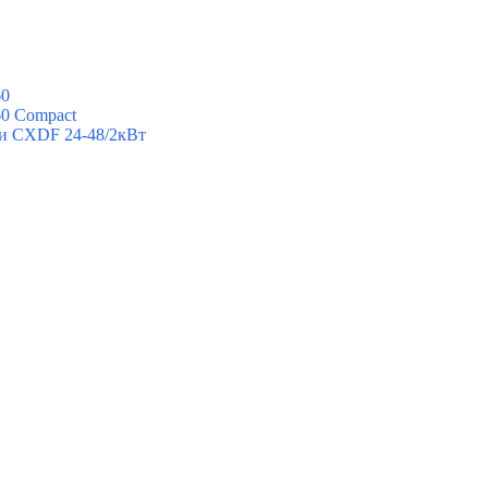
60
60 Compact
ии CXDF 24-48/2кВт