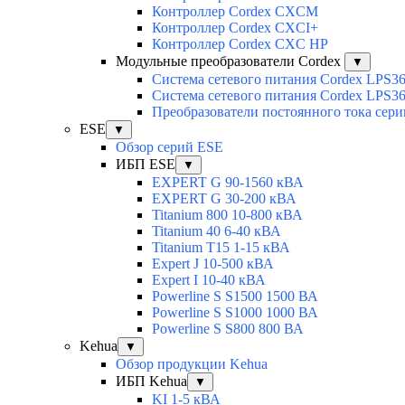
Контроллер Cordex CXCM
Контроллер Cordex CXCI+
Контроллер Cordex CXC HP
Модульные преобразователи Cordex
▼
Система сетевого питания Cordex LPS3
Система сетевого питания Cordex LPS3
Преобразователи постоянного тока сер
ESE
▼
Обзор серий ESE
ИБП ESE
▼
EXPERT G 90-1560 кВА
EXPERT G 30-200 кВА
Titanium 800 10-800 кВА
Titanium 40 6-40 кВА
Titanium T15 1-15 кВА
Expert J 10-500 кВА
Expert I 10-40 кВА
Powerline S S1500 1500 ВА
Powerline S S1000 1000 ВА
Powerline S S800 800 ВА
Kehua
▼
Обзор продукции Kehua
ИБП Kehua
▼
KI 1-5 кВА