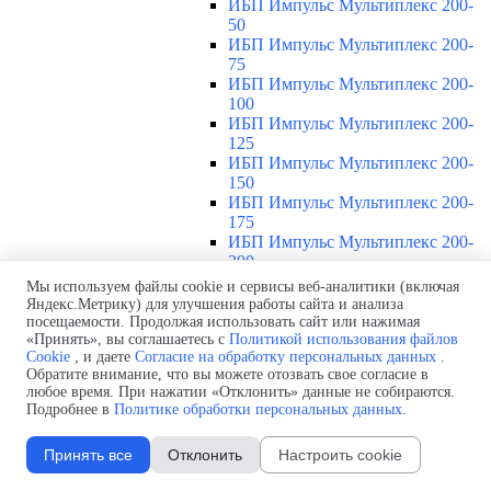
ИБП Импульс Мультиплекс 200-
50
ИБП Импульс Мультиплекс 200-
75
ИБП Импульс Мультиплекс 200-
100
ИБП Импульс Мультиплекс 200-
125
ИБП Импульс Мультиплекс 200-
150
ИБП Импульс Мультиплекс 200-
175
ИБП Импульс Мультиплекс 200-
200
ИБП Импульс Модуль 20-200 кВа
▼
Мы используем файлы cookie и сервисы веб-аналитики (включая
Обзор ИБП Импульс Модуль 20-
Яндекс.Метрику) для улучшения работы сайта и анализа
посещаемости. Продолжая использовать сайт или нажимая
200 кВА
«Принять», вы соглашаетесь с
Политикой использования файлов
ИБП Импульс Модуль 60-20
Cookie
, и даете
Согласие на обработку персональных данных
.
ИБП Импульс Модуль 60-40
Обратите внимание, что вы можете отозвать свое согласие в
ИБП Импульс Модуль 60-60
любое время. При нажатии «Отклонить» данные не собираются.
ИБП Импульс Модуль 120-20
Подробнее в
Политике обработки персональных данных
.
ИБП Импульс Модуль 120-40
ИБП Импульс Модуль 120-60
Принять все
Отклонить
Настроить cookie
ИБП Импульс Модуль 120-80
ИБП Импульс Модуль 120-100