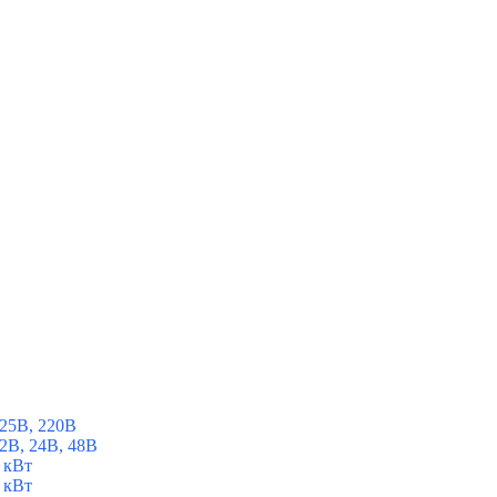
25В, 220В
2В, 24В, 48В
 кВт
 кВт