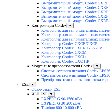
Выпрямительный модуль Cordex CXRF 2
Выпрямительный модуль Cordex CXRF 1
Выпрямительный модуль Cordex CXRF 2
Выпрямительный модуль Cordex CXRF 1
Выпрямительный модуль Cordex CXRF-H
Контроллеры Cordex
▼
Контроллер для выпрямительных сист
Контроллер для выпрямительных сист
Контроллер для выпрямительных сист
Контроллер Cordex CXCR/CXCP
Контроллер Cordex CXCR 125/220V
Контроллер Cordex CXCM
Контроллер Cordex CXCI+
Контроллер Cordex CXC HP
Модульные преобразователи Cordex
▼
Система сетевого питания Cordex LPS3
Система сетевого питания Cordex LPS3
Преобразователи постоянного тока сер
ESE
▼
Обзор серий ESE
ИБП ESE
▼
EXPERT G 90-1560 кВА
EXPERT G 30-200 кВА
Titanium 800 10-800 кВА