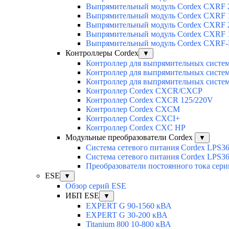
Выпрямительный модуль Cordex CXRF 2
Выпрямительный модуль Cordex CXRF 1
Выпрямительный модуль Cordex CXRF 2
Выпрямительный модуль Cordex CXRF 1
Выпрямительный модуль Cordex CXRF-H
Контроллеры Cordex
▼
Контроллер для выпрямительных сист
Контроллер для выпрямительных сист
Контроллер для выпрямительных сист
Контроллер Cordex CXCR/CXCP
Контроллер Cordex CXCR 125/220V
Контроллер Cordex CXCM
Контроллер Cordex CXCI+
Контроллер Cordex CXC HP
Модульные преобразователи Cordex
▼
Система сетевого питания Cordex LPS3
Система сетевого питания Cordex LPS3
Преобразователи постоянного тока сер
ESE
▼
Обзор серий ESE
ИБП ESE
▼
EXPERT G 90-1560 кВА
EXPERT G 30-200 кВА
Titanium 800 10-800 кВА