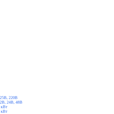
25В, 220В
2В, 24В, 48В
 кВт
 кВт