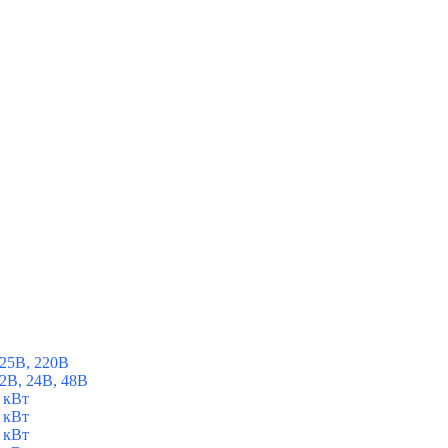
25В, 220В
2В, 24В, 48В
 кВт
 кВт
 кВт