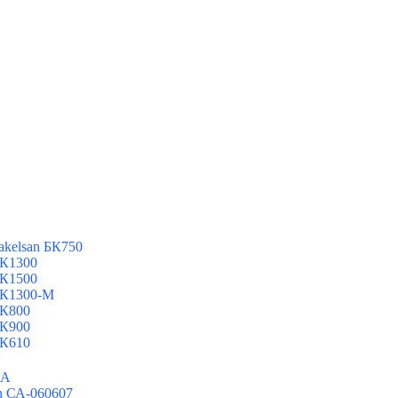
kelsan БК750
БК1300
БК1500
БК1300-М
БК800
БК900
БК610
СА
n СА-060607