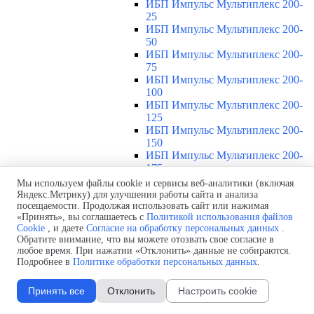
ИБП Импульс Мультиплекс 200-
25
ИБП Импульс Мультиплекс 200-
50
ИБП Импульс Мультиплекс 200-
75
ИБП Импульс Мультиплекс 200-
100
ИБП Импульс Мультиплекс 200-
125
ИБП Импульс Мультиплекс 200-
150
ИБП Импульс Мультиплекс 200-
175
ИБП Импульс Мультиплекс 200-
Мы используем файлы cookie и сервисы веб-аналитики (включая
200
Яндекс.Метрику) для улучшения работы сайта и анализа
посещаемости. Продолжая использовать сайт или нажимая
ИБП Импульс Модуль 20-200 кВа
▼
«Принять», вы соглашаетесь с
Политикой использования файлов
Обзор ИБП Импульс Модуль 20-
Cookie
, и даете
Согласие на обработку персональных данных
.
200 кВА
Обратите внимание, что вы можете отозвать свое согласие в
ИБП Импульс Модуль 60-20
любое время. При нажатии «Отклонить» данные не собираются.
ИБП Импульс Модуль 60-40
Подробнее в
Политике обработки персональных данных
.
ИБП Импульс Модуль 60-60
ИБП Импульс Модуль 120-20
Принять все
Отклонить
Настроить cookie
ИБП Импульс Модуль 120-40
ИБП Импульс Модуль 120-60