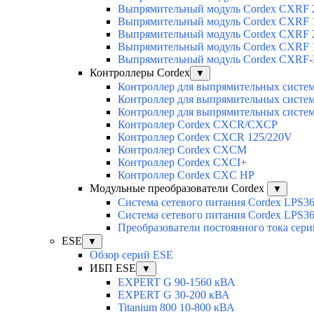
Выпрямительный модуль Cordex CXRF 2
Выпрямительный модуль Cordex CXRF 1
Выпрямительный модуль Cordex CXRF 2
Выпрямительный модуль Cordex CXRF 1
Выпрямительный модуль Cordex CXRF-H
Контроллеры Cordex
▼
Контроллер для выпрямительных сист
Контроллер для выпрямительных сист
Контроллер для выпрямительных сист
Контроллер Cordex CXCR/CXCP
Контроллер Cordex CXCR 125/220V
Контроллер Cordex CXCM
Контроллер Cordex CXCI+
Контроллер Cordex CXC HP
Модульные преобразователи Cordex
▼
Система сетевого питания Cordex LPS3
Система сетевого питания Cordex LPS3
Преобразователи постоянного тока сер
ESE
▼
Обзор серий ESE
ИБП ESE
▼
EXPERT G 90-1560 кВА
EXPERT G 30-200 кВА
Titanium 800 10-800 кВА