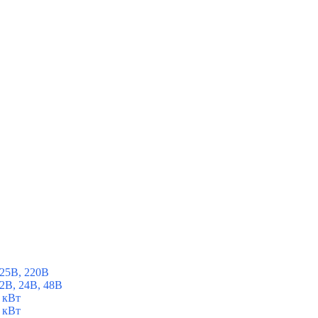
25В, 220В
2В, 24В, 48В
 кВт
 кВт