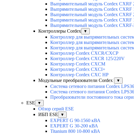
Выпрямительный модуль Cordex CXRF 2
Выпрямительный модуль Cordex CXRF 1
Выпрямительный модуль Cordex CXRF 2
Выпрямительный модуль Cordex CXRF 1
Выпрямительный модуль Cordex CXRF-H
Контроллеры Cordex
▼
Контроллер для выпрямительных сист
Контроллер для выпрямительных сист
Контроллер для выпрямительных сист
Контроллер Cordex CXCR/CXCP
Контроллер Cordex CXCR 125/220V
Контроллер Cordex CXCM
Контроллер Cordex CXCI+
Контроллер Cordex CXC HP
Модульные преобразователи Cordex
▼
Система сетевого питания Cordex LPS3
Система сетевого питания Cordex LPS3
Преобразователи постоянного тока сер
ESE
▼
Обзор серий ESE
ИБП ESE
▼
EXPERT G 90-1560 кВА
EXPERT G 30-200 кВА
Titanium 800 10-800 кВА