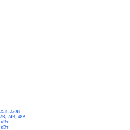
25В, 220В
2В, 24В, 48В
 кВт
 кВт