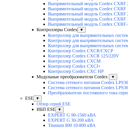
Выпрямительный модуль Cordex CXRF 2
Выпрямительный модуль Cordex CXRF 1
Выпрямительный модуль Cordex CXRF 2
Выпрямительный модуль Cordex CXRF 1
Выпрямительный модуль Cordex CXRF-H
Контроллеры Cordex
▼
Контроллер для выпрямительных сист
Контроллер для выпрямительных сист
Контроллер для выпрямительных сист
Контроллер Cordex CXCR/CXCP
Контроллер Cordex CXCR 125/220V
Контроллер Cordex CXCM
Контроллер Cordex CXCI+
Контроллер Cordex CXC HP
Модульные преобразователи Cordex
▼
Система сетевого питания Cordex LPS3
Система сетевого питания Cordex LPS3
Преобразователи постоянного тока сер
ESE
▼
Обзор серий ESE
ИБП ESE
▼
EXPERT G 90-1560 кВА
EXPERT G 30-200 кВА
Titanium 800 10-800 кВА