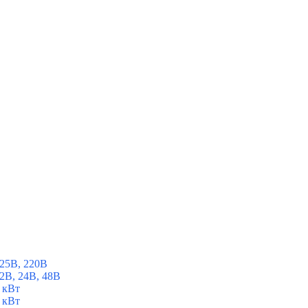
25В, 220В
2В, 24В, 48В
 кВт
 кВт