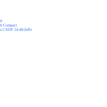
60
60 Compact
ии CXDF 24-48/2кВт