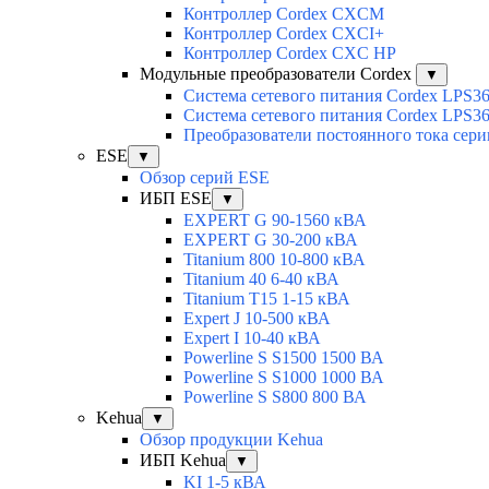
Контроллер Cordex CXCM
Контроллер Cordex CXCI+
Контроллер Cordex CXC HP
Модульные преобразователи Cordex
▼
Система сетевого питания Cordex LPS3
Система сетевого питания Cordex LPS3
Преобразователи постоянного тока сер
ESE
▼
Обзор серий ESE
ИБП ESE
▼
EXPERT G 90-1560 кВА
EXPERT G 30-200 кВА
Titanium 800 10-800 кВА
Titanium 40 6-40 кВА
Titanium T15 1-15 кВА
Expert J 10-500 кВА
Expert I 10-40 кВА
Powerline S S1500 1500 ВА
Powerline S S1000 1000 ВА
Powerline S S800 800 ВА
Kehua
▼
Обзор продукции Kehua
ИБП Kehua
▼
KI 1-5 кВА