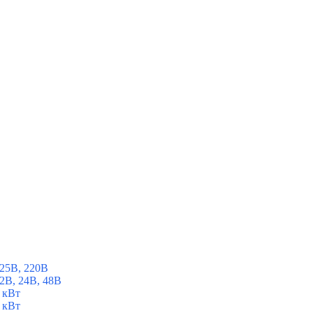
25В, 220В
2В, 24В, 48В
 кВт
 кВт