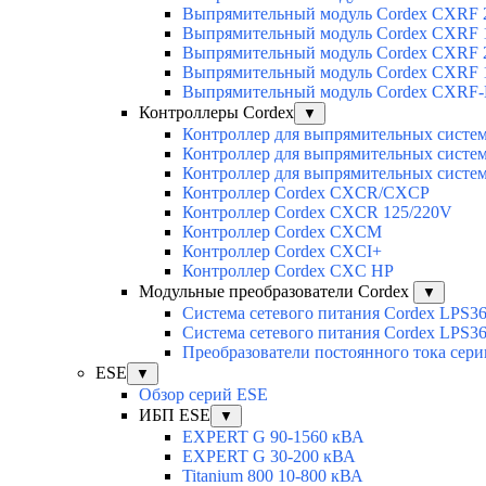
Выпрямительный модуль Cordex CXRF 2
Выпрямительный модуль Cordex CXRF 1
Выпрямительный модуль Cordex CXRF 2
Выпрямительный модуль Cordex CXRF 1
Выпрямительный модуль Cordex CXRF-H
Контроллеры Cordex
▼
Контроллер для выпрямительных сист
Контроллер для выпрямительных сист
Контроллер для выпрямительных сист
Контроллер Cordex CXCR/CXCP
Контроллер Cordex CXCR 125/220V
Контроллер Cordex CXCM
Контроллер Cordex CXCI+
Контроллер Cordex CXC HP
Модульные преобразователи Cordex
▼
Система сетевого питания Cordex LPS3
Система сетевого питания Cordex LPS3
Преобразователи постоянного тока сер
ESE
▼
Обзор серий ESE
ИБП ESE
▼
EXPERT G 90-1560 кВА
EXPERT G 30-200 кВА
Titanium 800 10-800 кВА